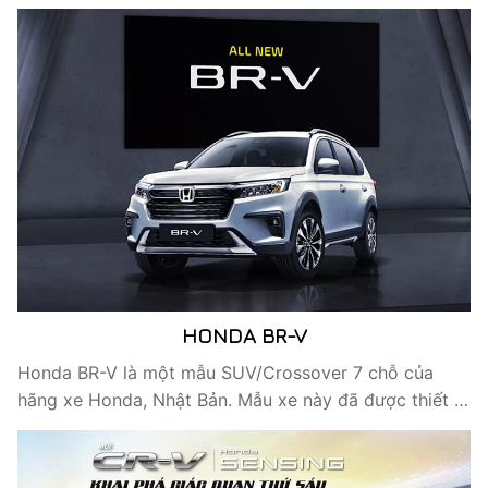
HONDA BR-V
Honda BR-V là một mẫu SUV/Crossover 7 chỗ của
hãng xe Honda, Nhật Bản. Mẫu xe này đã được thiết …