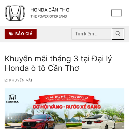
Chuyển
HONDA CẦN THƠ
đến
THE POWER OF DREAMS
nội
dung
Tìm
BÁO GIÁ
kiếm
cho:
Khuyến mãi tháng 3 tại Đại lý
Honda ô tô Cần Thơ
KHUYẾN MÃI