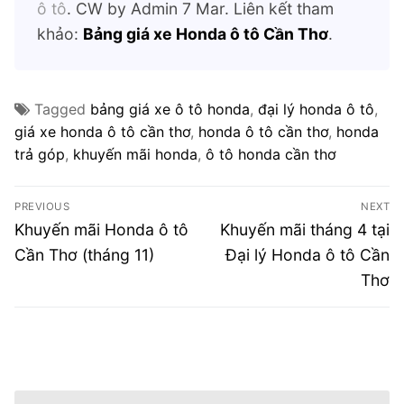
ô tô
. CW by Admin 7 Mar. Liên kết tham
khảo:
Bảng giá xe Honda ô tô Cần Thơ
.
Tagged
bảng giá xe ô tô honda
,
đại lý honda ô tô
,
giá xe honda ô tô cần thơ
,
honda ô tô cần thơ
,
honda
trả góp
,
khuyến mãi honda
,
ô tô honda cần thơ
Điều
PREVIOUS
NEXT
hướng
Previous
Next
Khuyến mãi Honda ô tô
Khuyến mãi tháng 4 tại
post:
post:
bài
Cần Thơ (tháng 11)
Đại lý Honda ô tô Cần
Thơ
viết