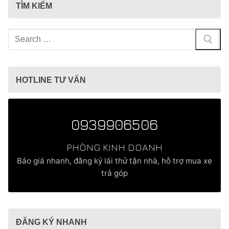
TÌM KIẾM
Tìm
kiếm
cho:
HOTLINE TƯ VẤN
0939906506
PHÒNG KINH DOANH
Báo giá nhanh, đăng ký lái thử tận nhà, hỗ trợ mua xe
trả góp
ĐĂNG KÝ NHANH