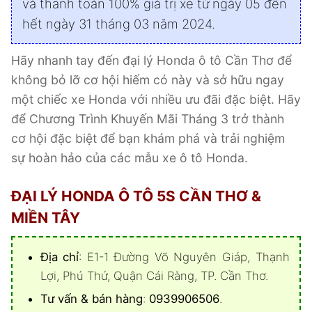
và thanh toán 100% giá trị xe từ ngày 05 đến
hết ngày 31 tháng 03 năm 2024.
Hãy nhanh tay đến đại lý Honda ô tô Cần Thơ để
không bỏ lỡ cơ hội hiếm có này và sở hữu ngay
một chiếc xe Honda với nhiều ưu đãi đặc biệt. Hãy
để Chương Trình Khuyến Mãi Tháng 3 trở thành
cơ hội đặc biệt để bạn khám phá và trải nghiệm
sự hoàn hảo của các mẫu xe ô tô Honda.
ĐẠI LÝ HONDA Ô TÔ 5S CẦN THƠ &
MIỀN TÂY
Địa chỉ
: E1-1 Đường Võ Nguyên Giáp, Thạnh
Lợi, Phú Thứ, Quận Cái Răng, TP. Cần Thơ.
Tư vấn & bán hàng
:
0939906506
.