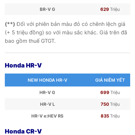
BR-V G
629
Triệu
(**)
Đối với phiên bản màu đỏ có chênh lệch giá
(+ 5 triệu đồng) so với màu sắc khác. Giá trên đã
bao gồm thuế GTGT.
Honda HR-V
NEW HONDA HR-V
GIÁ NIÊM YẾT
HR-V G
699
Triệu
HR-V L
750
Triệu
HR-V e:HEV RS
835
Triệu
Honda CR-V