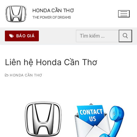
Chuyển
HONDA CẦN THƠ
đến
THE POWER OF DREAMS
nội
dung
Tìm
BÁO GIÁ
kiếm
cho:
Liên hệ Honda Cần Thơ
HONDA CẦN THƠ