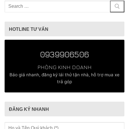
Tìm
kiếm
cho:
HOTLINE TƯ VẤN
0939906506
PHÒNG KINH DOANH
Báo giá nhanh, đăng ký lái thử tận nhà, hỗ trợ mua xe
trả góp
ĐĂNG KÝ NHANH