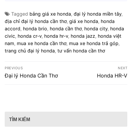
Tagged
bảng giá xe honda
,
đại lý honda miền tây
,
địa chỉ đại lý honda cần thơ
,
giá xe honda
,
honda
accord
,
honda brio
,
honda cần thơ
,
honda city
,
honda
civic
,
honda cr-v
,
honda hr-v
,
honda jazz
,
honda việt
nam
,
mua xe honda cần thơ
,
mua xe honda trả góp
,
trang chủ đại lý honda
,
tư vấn honda cần thơ
Điều
PREVIOUS
NEXT
hướng
Previous
Next
Đại lý Honda Cần Thơ
Honda HR-V
post:
post:
bài
viết
TÌM KIẾM