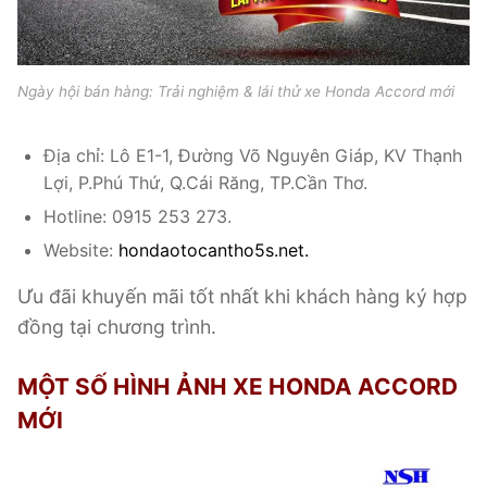
Ngày hội bán hàng: Trải nghiệm & lái thử xe Honda Accord mới
Địa chỉ: Lô E1-1, Đường Võ Nguyên Giáp, KV Thạnh
Lợi, P.Phú Thứ, Q.Cái Răng, TP.Cần Thơ.
Hotline: 0915 253 273.
Website:
hondaotocantho5s.net.
Ưu đãi khuyến mãi tốt nhất khi khách hàng ký hợp
đồng tại chương trình.
MỘT SỐ HÌNH ẢNH XE HONDA ACCORD
MỚI