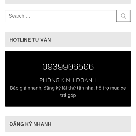
Tìm
kiếm
cho:
HOTLINE TƯ VẤN
0939906506
PHÒNG KINH DOANH
Báo giá nhanh, đăng ký lái thử tận nhà, hỗ trợ mua xe
trả góp
ĐĂNG KÝ NHANH