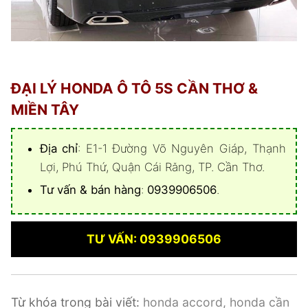
ĐẠI LÝ HONDA Ô TÔ 5S CẦN THƠ &
MIỀN TÂY
Địa chỉ
: E1-1 Đường Võ Nguyên Giáp, Thạnh
Lợi, Phú Thứ, Quận Cái Răng, TP. Cần Thơ.
Tư vấn & bán hàng
:
0939906506
.
TƯ VẤN: 0939906506
Từ khóa trong bài viết:
honda accord, honda cần