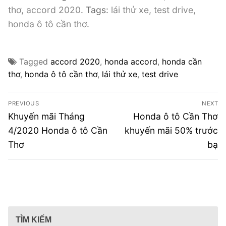
thơ, accord 2020
. Tags:
lái thử xe, test drive,
honda ô tô cần thơ
.
Tagged
accord 2020
,
honda accord
,
honda cần
thơ
,
honda ô tô cần thơ
,
lái thử xe
,
test drive
Điều
PREVIOUS
NEXT
hướng
Previous
Next
Khuyến mãi Tháng
Honda ô tô Cần Thơ
post:
post:
bài
4/2020 Honda ô tô Cần
khuyến mãi 50% trước
Thơ
bạ
viết
TÌM KIẾM