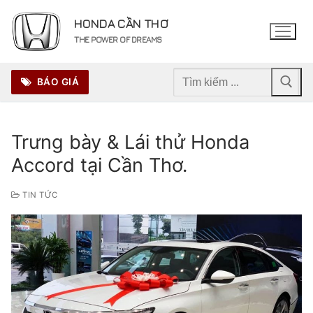
Chuyển
HONDA CẦN THƠ
đến
THE POWER OF DREAMS
nội
dung
Tìm
BÁO GIÁ
kiếm
cho:
Trưng bày & Lái thử Honda
Accord tại Cần Thơ.
TIN TỨC