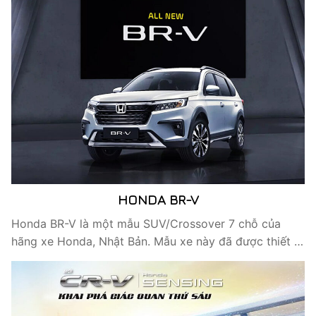
HONDA BR-V
Honda BR-V là một mẫu SUV/Crossover 7 chỗ của
hãng xe Honda, Nhật Bản. Mẫu xe này đã được thiết …