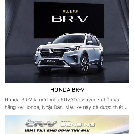
HONDA BR-V
Honda BR-V là một mẫu SUV/Crossover 7 chỗ của
hãng xe Honda, Nhật Bản. Mẫu xe này đã được thiết …