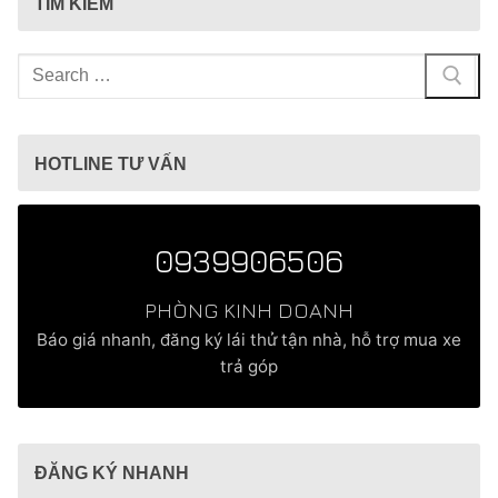
TÌM KIẾM
Tìm
kiếm
cho:
HOTLINE TƯ VẤN
0939906506
PHÒNG KINH DOANH
Báo giá nhanh, đăng ký lái thử tận nhà, hỗ trợ mua xe
trả góp
ĐĂNG KÝ NHANH