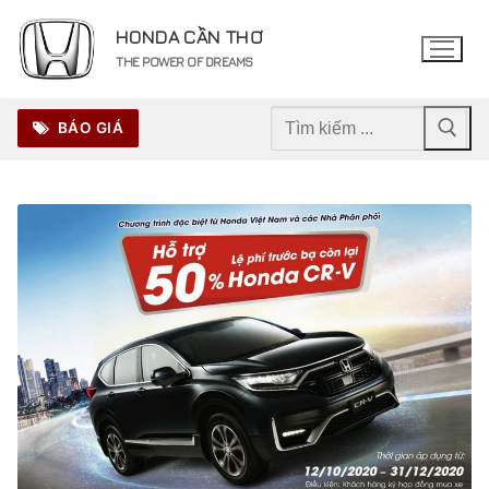
Chuyển
HONDA CẦN THƠ
đến
THE POWER OF DREAMS
nội
dung
Tìm
BÁO GIÁ
kiếm
cho: