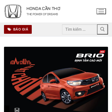
Chuyển
HONDA CẦN THƠ
đến
THE POWER OF DREAMS
nội
dung
Tìm
BÁO GIÁ
kiếm
cho: