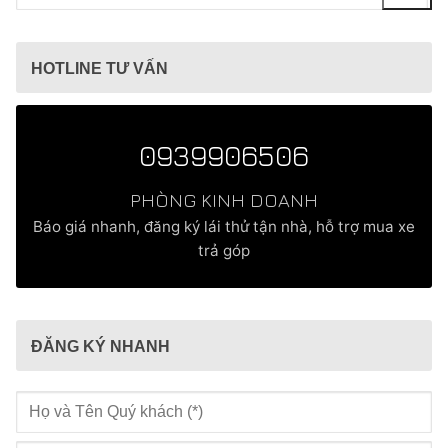
kiếm
cho:
HOTLINE TƯ VẤN
0939906506
PHÒNG KINH DOANH
Báo giá nhanh, đăng ký lái thử tận nhà, hỗ trợ mua xe
trả góp
ĐĂNG KÝ NHANH