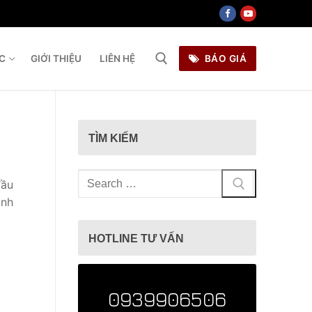
ỨC
GIỚI THIỆU
LIÊN HỆ
BÁO GIÁ
ìm kiếm cho:
TÌM KIẾM
Tìm
đầu
kiếm
ánh
cho:
HOTLINE TƯ VẤN
0939906506