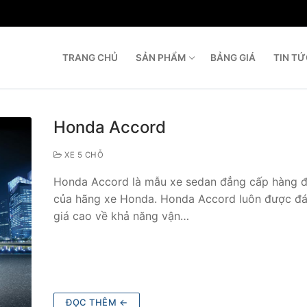
TRANG CHỦ
SẢN PHẨM
BẢNG GIÁ
TIN T
T
Honda Accord
XE 5 CHỖ
Honda Accord là mẫu xe sedan đẳng cấp hàng 
của hãng xe Honda. Honda Accord luôn được đ
giá cao về khả năng vận…
ĐỌC THÊM ←