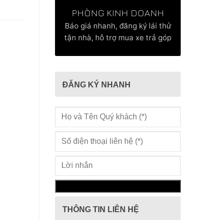
PHÒNG KINH DOANH
Báo giá nhanh, đăng ký lái thử
tận nhà, hỗ trợ mua xe trả góp
ĐĂNG KÝ NHANH
THÔNG TIN LIÊN HỆ