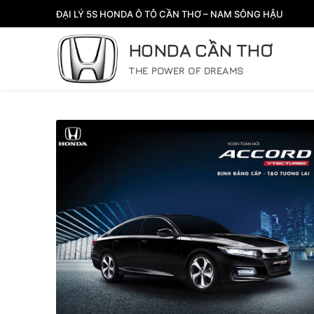
Chuyển
ĐẠI LÝ 5S HONDA Ô TÔ CẦN THƠ – NAM SÔNG HẬU
đến
nội
HONDA CẦN THƠ
dung
THE POWER OF DREAMS