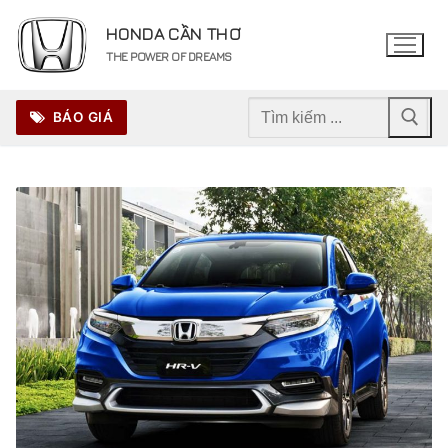
Chuyển
HONDA CẦN THƠ
đến
THE POWER OF DREAMS
nội
dung
Tìm
BÁO GIÁ
kiếm
cho: