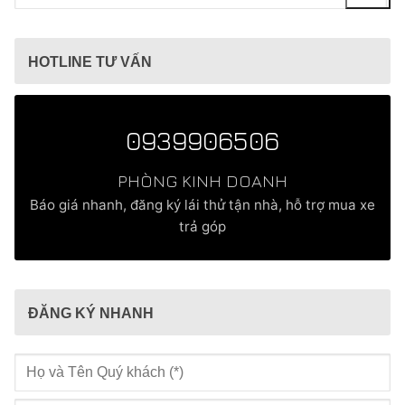
kiếm
cho:
HOTLINE TƯ VẤN
0939906506
PHÒNG KINH DOANH
Báo giá nhanh, đăng ký lái thử tận nhà, hỗ trợ mua xe
trả góp
ĐĂNG KÝ NHANH