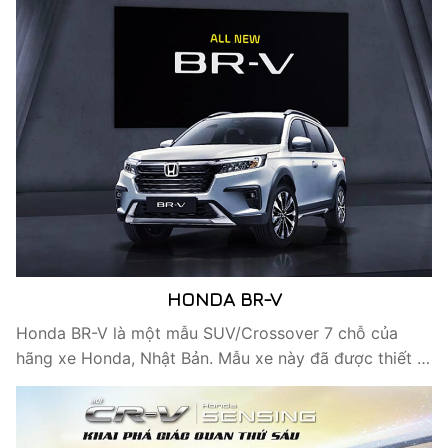
HONDA BR-V
Honda BR-V là một mẫu SUV/Crossover 7 chỗ của
hãng xe Honda, Nhật Bản. Mẫu xe này đã được thiết …