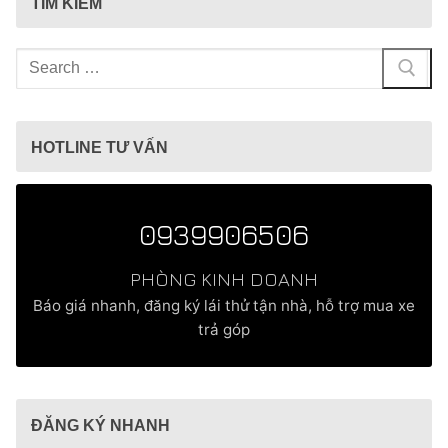
TÌM KIẾM
Tìm
kiếm
cho:
HOTLINE TƯ VẤN
0939906506
PHÒNG KINH DOANH
Báo giá nhanh, đăng ký lái thử tận nhà, hỗ trợ mua xe
trả góp
ĐĂNG KÝ NHANH