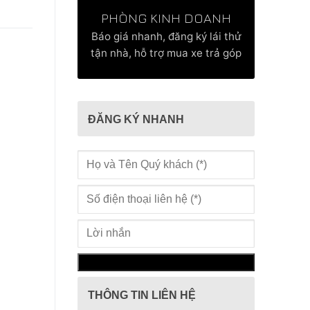
PHÒNG KINH DOANH
Báo giá nhanh, đăng ký lái thử
tận nhà, hỗ trợ mua xe trả góp
ĐĂNG KÝ NHANH
THÔNG TIN LIÊN HỆ