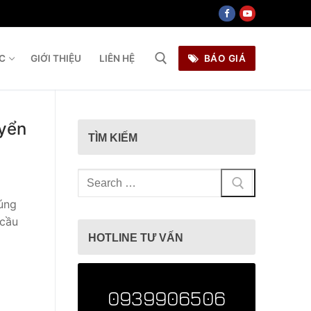
ỨC
GIỚI THIỆU
LIÊN HỆ
BÁO GIÁ
ìm kiếm cho:
uyển
TÌM KIẾM
Tìm
kiếm
úng
cho:
 cầu
HOTLINE TƯ VẤN
0939906506