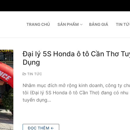
TRANG CHỦ
SẢN PHẨM
BẢNG GIÁ
TIN T
T
Đại lý 5S Honda ô tô Cần Thơ T
Dụng
TIN TỨC
Nhằm mục đích mở rộng kinh doanh, công ty ch
tôi (Đại lý 5S Honda ô tô Cần Thơ) đang có nhu
tuyển dụng…
ĐỌC THÊM ←