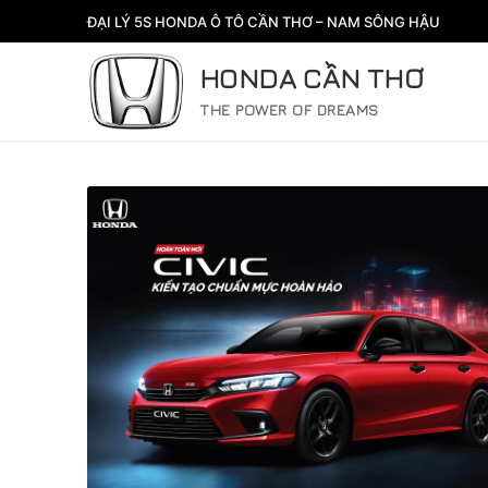
Chuyển
ĐẠI LÝ 5S HONDA Ô TÔ CẦN THƠ – NAM SÔNG HẬU
đến
nội
HONDA CẦN THƠ
dung
THE POWER OF DREAMS