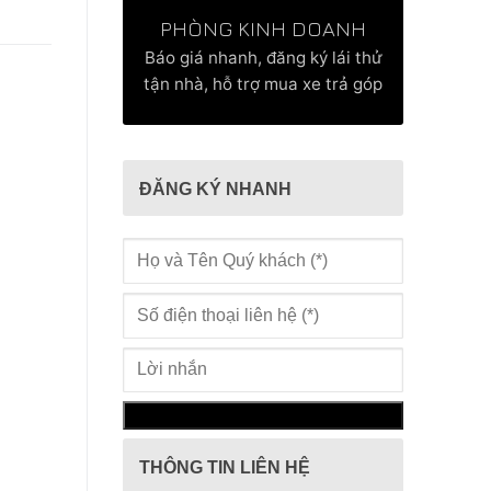
PHÒNG KINH DOANH
Báo giá nhanh, đăng ký lái thử
tận nhà, hỗ trợ mua xe trả góp
ĐĂNG KÝ NHANH
THÔNG TIN LIÊN HỆ