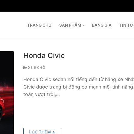
TRANG CHỦ
SẢN PHẨM
BẢNG GIÁ
TIN T
T
Honda Civic
XE 5 CHỖ
Honda Civic sedan nổi tiếng đến từ hãng xe Nhậ
Civic được trang bị động cơ mạnh mẽ, tính năng
toàn vượt trội,…
ĐỌC THÊM ←