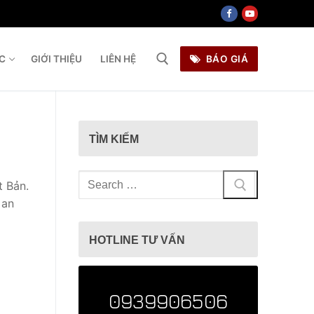
ỨC
GIỚI THIỆU
LIÊN HỆ
BÁO GIÁ
ìm kiếm cho:
TÌM KIẾM
Tìm
t Bản.
kiếm
 an
cho:
HOTLINE TƯ VẤN
0939906506