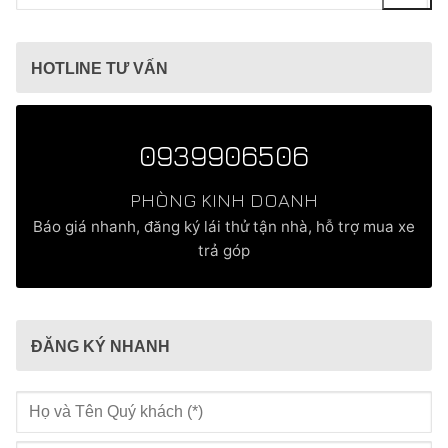
kiếm
cho:
HOTLINE TƯ VẤN
0939906506
PHÒNG KINH DOANH
Báo giá nhanh, đăng ký lái thử tận nhà, hỗ trợ mua xe
trả góp
ĐĂNG KÝ NHANH