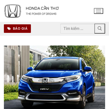
Chuyển
HONDA CẦN THƠ
đến
THE POWER OF DREAMS
nội
dung
Tìm
BÁO GIÁ
kiếm
cho: