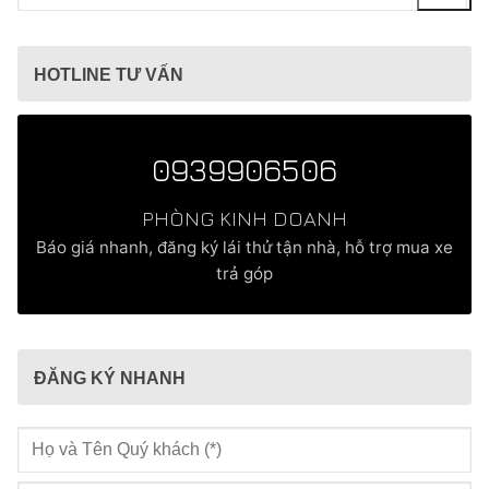
kiếm
cho:
HOTLINE TƯ VẤN
0939906506
PHÒNG KINH DOANH
Báo giá nhanh, đăng ký lái thử tận nhà, hỗ trợ mua xe
trả góp
ĐĂNG KÝ NHANH