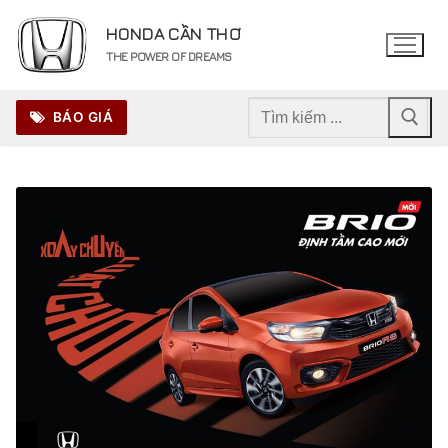
Chuyển
HONDA CẦN THƠ
đến
THE POWER OF DREAMS
nội
dung
Tìm
BÁO GIÁ
kiếm
cho: