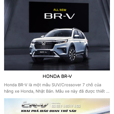
HONDA BR-V
Honda BR-V là một mẫu SUV/Crossover 7 chỗ của
hãng xe Honda, Nhật Bản. Mẫu xe này đã được thiết …