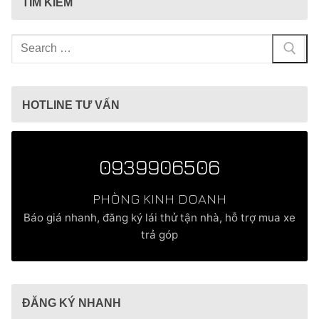
TÌM KIẾM
Tìm
kiếm
cho:
HOTLINE TƯ VẤN
0939906506
PHÒNG KINH DOANH
Báo giá nhanh, đăng ký lái thử tận nhà, hỗ trợ mua xe
trả góp
ĐĂNG KÝ NHANH