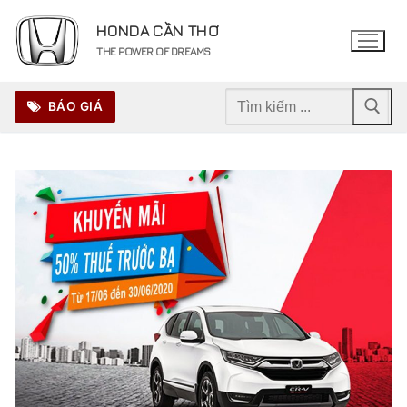
Chuyển
HONDA CẦN THƠ
đến
THE POWER OF DREAMS
nội
dung
Tìm
BÁO GIÁ
kiếm
cho: