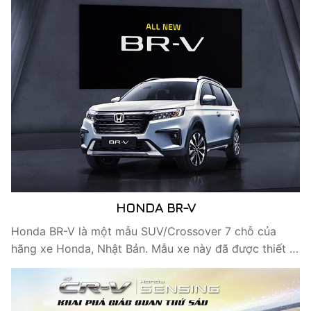
HONDA BR-V
Honda BR-V là một mẫu SUV/Crossover 7 chỗ của
hãng xe Honda, Nhật Bản. Mẫu xe này đã được thiết …