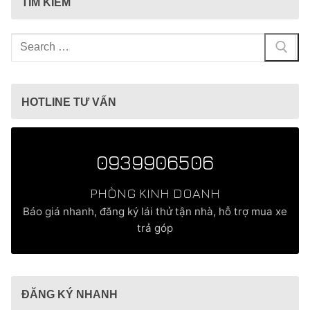
TÌM KIẾM
Tìm
kiếm
cho:
HOTLINE TƯ VẤN
0939906506
PHÒNG KINH DOANH
Báo giá nhanh, đăng ký lái thử tận nhà, hỗ trợ mua xe
trả góp
ĐĂNG KÝ NHANH