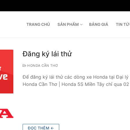
TRANG CHỦ
SẢN PHẨM
BẢNG GIÁ
TIN T
T
Đăng ký lái thử
HONDA CẦN THƠ
Để đăng ký lái thử các dòng xe Honda tại Đại lý
Honda Cần Thơ | Honda 5S Miền Tây chỉ qua 02
ĐỌC THÊM ←