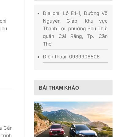
Địa chỉ: Lô E1-1, Đường Võ
Nguyên Giáp, Khu vực
chi
Thạnh Lợi, phường Phú Thứ,
tiêu
quận Cái Răng, Tp. Cần
Thơ.
Điện thoại: 0939906506.
BÀI THAM KHẢO
da Cần
trình