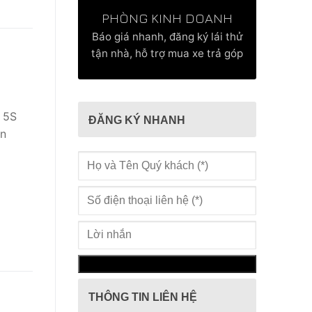
PHÒNG KINH DOANH
Báo giá nhanh, đăng ký lái thử
tận nhà, hỗ trợ mua xe trả góp
a 5S
ĐĂNG KÝ NHANH
in
THÔNG TIN LIÊN HỆ