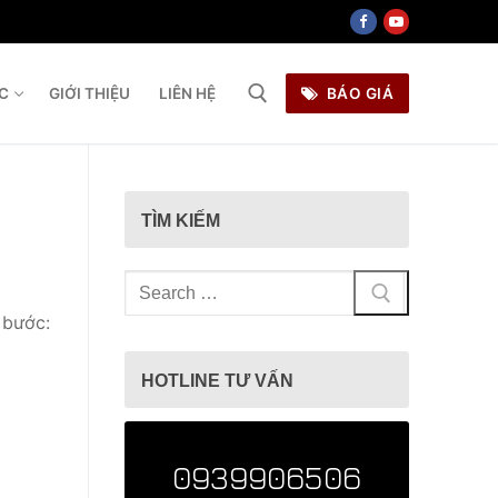
ỨC
GIỚI THIỆU
LIÊN HỆ
BÁO GIÁ
ìm kiếm cho:
TÌM KIẾM
Tìm
kiếm
 bước:
cho:
HOTLINE TƯ VẤN
0939906506