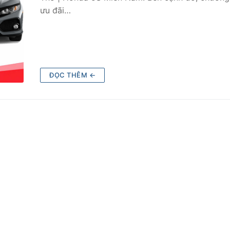
ưu đãi…
ĐỌC THÊM ←