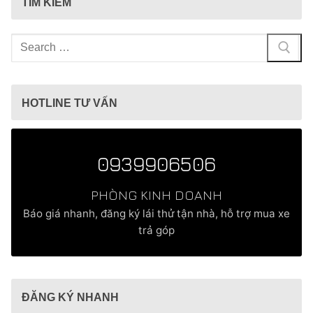
TÌM KIẾM
Tìm
kiếm
cho:
HOTLINE TƯ VẤN
0939906506
PHÒNG KINH DOANH
Báo giá nhanh, đăng ký lái thử tận nhà, hỗ trợ mua xe
trả góp
ĐĂNG KÝ NHANH