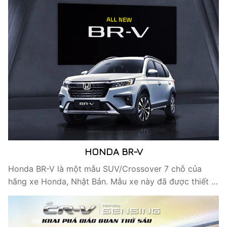
HONDA BR-V
Honda BR-V là một mẫu SUV/Crossover 7 chỗ của
hãng xe Honda, Nhật Bản. Mẫu xe này đã được thiết …