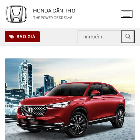
Chuyển
HONDA CẦN THƠ
đến
THE POWER OF DREAMS
nội
dung
Tìm
BÁO GIÁ
kiếm
cho: