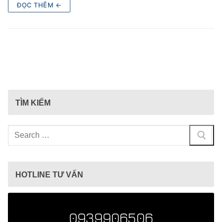
ĐỌC THÊM ←
TÌM KIẾM
Tìm
kiếm
cho:
HOTLINE TƯ VẤN
0939906506