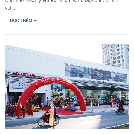
Cần Thơ | Đại lý Honda Miền Nam. Mọi chi tiết xin
vui…
ĐỌC THÊM ←