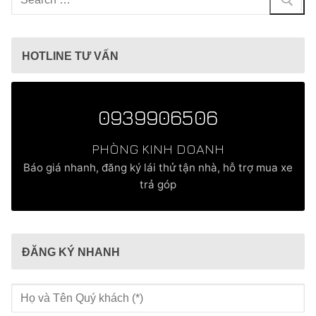
kiếm
cho:
HOTLINE TƯ VẤN
0939906506
PHÒNG KINH DOANH
Báo giá nhanh, đăng ký lái thử tận nhà, hỗ trợ mua xe
trả góp
ĐĂNG KÝ NHANH