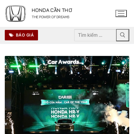
Chuyển
HONDA CẦN THƠ
đến
THE POWER OF DREAMS
nội
dung
Tìm
BÁO GIÁ
kiếm
cho: