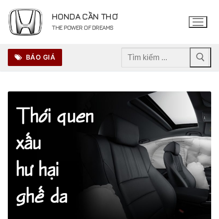
Chuyển
HONDA CẦN THƠ
đến
THE POWER OF DREAMS
nội
dung
Tìm
BÁO GIÁ
kiếm
cho: