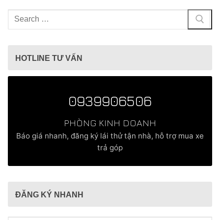
Tìm
kiếm
cho:
HOTLINE TƯ VẤN
0939906506
PHÒNG KINH DOANH
Báo giá nhanh, đăng ký lái thử tận nhà, hỗ trợ mua xe
trả góp
ĐĂNG KÝ NHANH