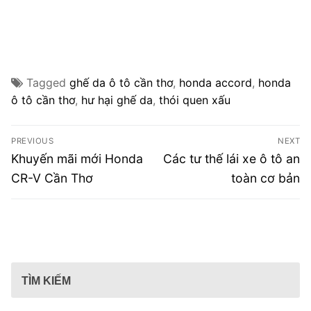
Tagged
ghế da ô tô cần thơ
,
honda accord
,
honda
ô tô cần thơ
,
hư hại ghế da
,
thói quen xấu
Điều
PREVIOUS
NEXT
hướng
Previous
Next
Khuyến mãi mới Honda
Các tư thế lái xe ô tô an
post:
post:
bài
CR-V Cần Thơ
toàn cơ bản
viết
TÌM KIẾM