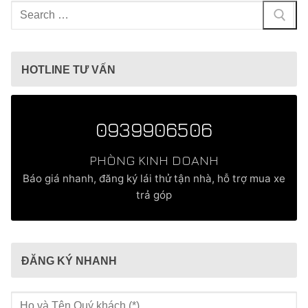
Tìm
kiếm
cho:
HOTLINE TƯ VẤN
0939906506
PHÒNG KINH DOANH
Báo giá nhanh, đăng ký lái thử tận nhà, hỗ trợ mua xe
trả góp
ĐĂNG KÝ NHANH