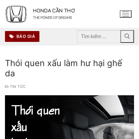
Chuyển
HONDA CẦN THƠ
đến
THE POWER OF DREAMS
nội
dung
Tìm
BÁO GIÁ
kiếm
cho:
Thói quen xấu làm hư hại ghế
da
TIN TỨC