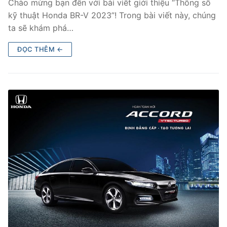
Chào mừng bạn đến với bài viết giới thiệu “Thông số
kỹ thuật Honda BR-V 2023”! Trong bài viết này, chúng
ta sẽ khám phá…
ĐỌC THÊM ←