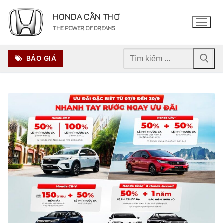
Chuyển
HONDA CẦN THƠ
đến
THE POWER OF DREAMS
nội
dung
Tìm
BÁO GIÁ
kiếm
cho: