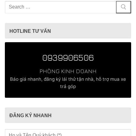
Tìm
kiếm
cho:
HOTLINE TƯ VẤN
0939906506
PHÒNG KINH DOANH
Báo giá nhanh, đăng ký lái thử tận nhà, hỗ trợ mua xe
trả góp
ĐĂNG KÝ NHANH