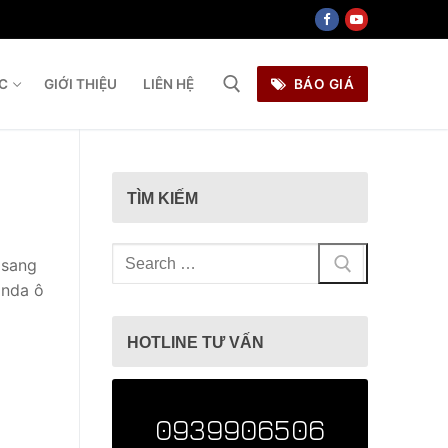
ỨC
GIỚI THIỆU
LIÊN HỆ
BÁO GIÁ
ìm kiếm cho:
TÌM KIẾM
Tìm
 sang
kiếm
onda ô
cho:
HOTLINE TƯ VẤN
0939906506