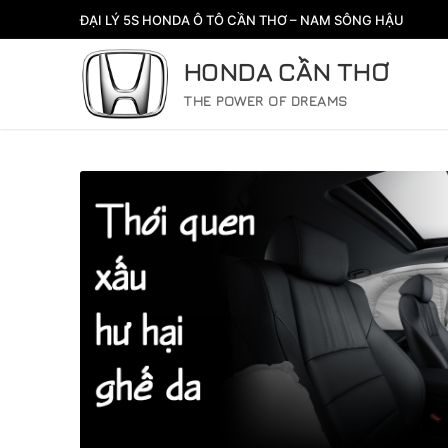
Chuyển
ĐẠI LÝ 5S HONDA Ô TÔ CẦN THƠ – NAM SÔNG HẬU
đến
nội
HONDA CẦN THƠ
dung
THE POWER OF DREAMS