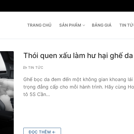
TRANG CHỦ
SẢN PHẨM
BẢNG GIÁ
TIN T
T
Thói quen xấu làm hư hại ghế da
TIN TỨC
Ghế bọc da đem đến một không gian khoang lái
trọng đẳng cấp cho mỗi hành trình. Hãy cùng H
tô 5S Cần…
ĐỌC THÊM ←