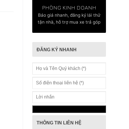
PHÒNG KINH DOANH
Báo giá nhanh, đăng ký lái thử
tận nhà, hỗ trợ mua xe trả góp
ĐĂNG KÝ NHANH
THÔNG TIN LIÊN HỆ