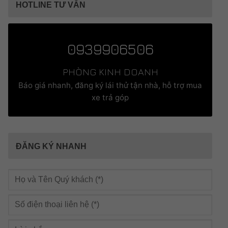
HOTLINE TƯ VẤN
0939906506
PHÒNG KINH DOANH
Báo giá nhanh, đăng ký lái thử tận nhà, hỗ trợ mua
xe trả góp
ĐĂNG KÝ NHANH