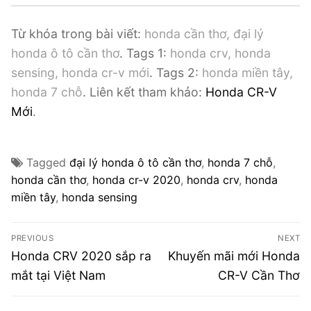
Từ khóa trong bài viết:
honda cần thơ, đại lý
honda ô tô cần thơ
. Tags 1:
honda crv, honda
sensing, honda cr-v mới
. Tags 2:
honda miền tây,
honda 7 chỗ
. Liên kết tham khảo:
Honda CR-V
Mới
.
Tagged
đại lý honda ô tô cần thơ
,
honda 7 chỗ
,
honda cần thơ
,
honda cr-v 2020
,
honda crv
,
honda
miền tây
,
honda sensing
Điều
PREVIOUS
NEXT
hướng
Previous
Next
Honda CRV 2020 sắp ra
Khuyến mãi mới Honda
post:
post:
bài
mắt tại Việt Nam
CR-V Cần Thơ
viết