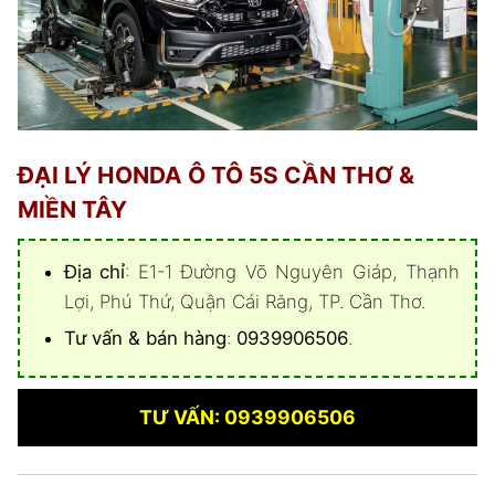
ĐẠI LÝ HONDA Ô TÔ 5S CẦN THƠ &
MIỀN TÂY
Địa chỉ
: E1-1 Đường Võ Nguyên Giáp, Thạnh
Lợi, Phú Thứ, Quận Cái Răng, TP. Cần Thơ.
Tư vấn & bán hàng
:
0939906506
.
TƯ VẤN: 0939906506