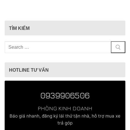
TÌM KIẾM
Tìm
kiếm
cho:
HOTLINE TƯ VẤN
0939906506
PHÒNG KINH DOANH
Báo giá nhanh, đăng ký lái thử tận nhà, hỗ trợ mua xe
trả góp