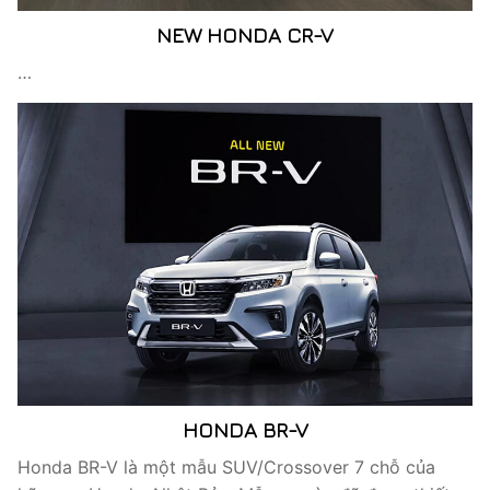
NEW HONDA CR-V
…
HONDA BR-V
Honda BR-V là một mẫu SUV/Crossover 7 chỗ của