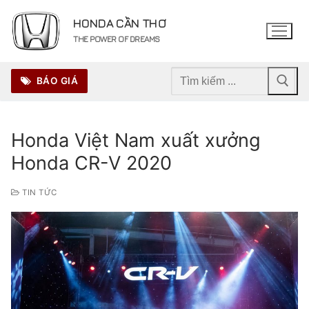
Chuyển
HONDA CẦN THƠ
đến
THE POWER OF DREAMS
nội
dung
Tìm
BÁO GIÁ
kiếm
cho:
Honda Việt Nam xuất xưởng
Honda CR-V 2020
TIN TỨC