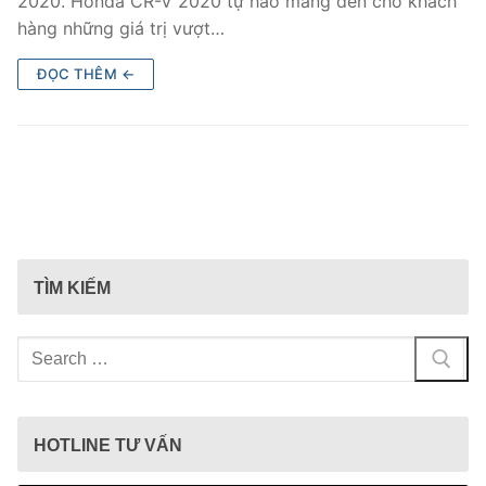
2020. Honda CR-V 2020 tự hào mang đến cho khách
hàng những giá trị vượt…
ĐỌC THÊM ←
TÌM KIẾM
Tìm
kiếm
cho:
HOTLINE TƯ VẤN