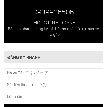
0939906506
PHÒNG KINH DOANH
Báo giá nhanh, đăng ký lái thử tận nhà, hỗ trợ mua xe
trả góp
ĐĂNG KÝ NHANH