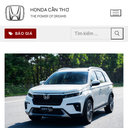
Chuyển
HONDA CẦN THƠ
đến
THE POWER OF DREAMS
nội
dung
Tìm
BÁO GIÁ
kiếm
cho: